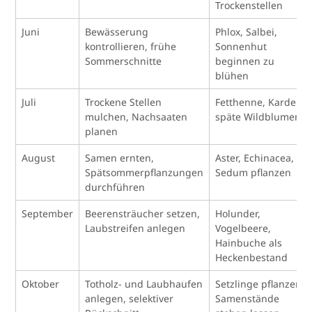
Trockenstellen
Juni
Bewässerung
Phlox, Salbei,
kontrollieren, frühe
Sonnenhut
Sommerschnitte
beginnen zu
blühen
Juli
Trockene Stellen
Fetthenne, Karden,
mulchen, Nachsaaten
späte Wildblumen
planen
August
Samen ernten,
Aster, Echinacea,
Spätsommerpflanzungen
Sedum pflanzen
durchführen
September
Beerensträucher setzen,
Holunder,
Laubstreifen anlegen
Vogelbeere,
Hainbuche als
Heckenbestand
Oktober
Totholz- und Laubhaufen
Setzlinge pflanzen,
anlegen, selektiver
Samenstände