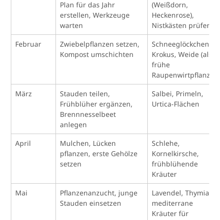
Plan für das Jahr
(Weißdorn,
erstellen, Werkzeuge
Heckenrose),
warten
Nistkästen prüfen
Februar
Zwiebelpflanzen setzen,
Schneeglöckchen,
Kompost umschichten
Krokus, Weide (als
frühe
Raupenwirtpflanze)
März
Stauden teilen,
Salbei, Primeln,
Frühblüher ergänzen,
Urtica-Flächen
Brennnesselbeet
anlegen
April
Mulchen, Lücken
Schlehe,
pflanzen, erste Gehölze
Kornelkirsche,
setzen
frühblühende
Kräuter
Mai
Pflanzenanzucht, junge
Lavendel, Thymian,
Stauden einsetzen
mediterrane
Kräuter für